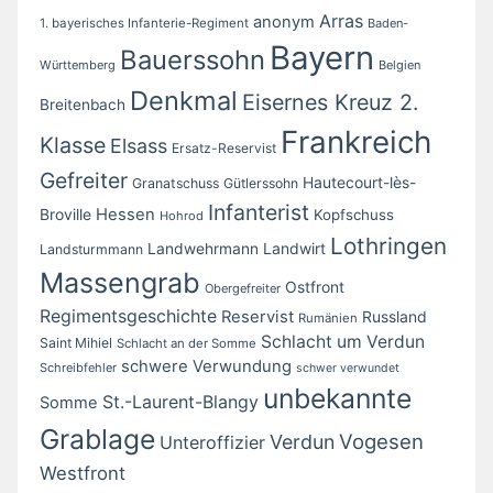
Arras
anonym
1. bayerisches Infanterie-Regiment
Baden-
Bayern
Bauerssohn
Württemberg
Belgien
Denkmal
Eisernes Kreuz 2.
Breitenbach
Frankreich
Klasse
Elsass
Ersatz-Reservist
Gefreiter
Hautecourt-lès-
Granatschuss
Gütlerssohn
Infanterist
Broville
Hessen
Kopfschuss
Hohrod
Lothringen
Landwirt
Landwehrmann
Landsturmmann
Massengrab
Ostfront
Obergefreiter
Regimentsgeschichte
Reservist
Russland
Rumänien
Schlacht um Verdun
Saint Mihiel
Schlacht an der Somme
schwere Verwundung
Schreibfehler
schwer verwundet
unbekannte
St.-Laurent-Blangy
Somme
Grablage
Vogesen
Verdun
Unteroffizier
Westfront