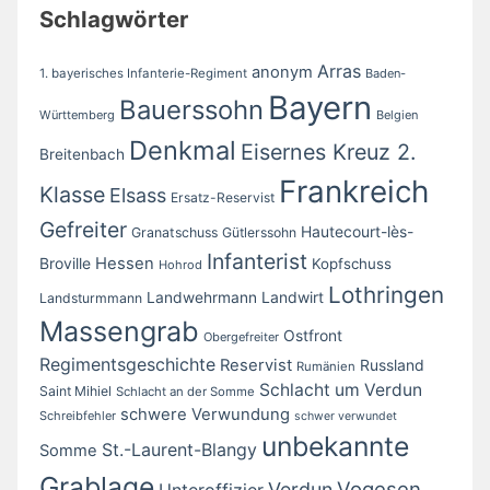
Schlagwörter
Arras
anonym
1. bayerisches Infanterie-Regiment
Baden-
Bayern
Bauerssohn
Württemberg
Belgien
Denkmal
Eisernes Kreuz 2.
Breitenbach
Frankreich
Klasse
Elsass
Ersatz-Reservist
Gefreiter
Hautecourt-lès-
Granatschuss
Gütlerssohn
Infanterist
Broville
Hessen
Kopfschuss
Hohrod
Lothringen
Landwirt
Landwehrmann
Landsturmmann
Massengrab
Ostfront
Obergefreiter
Regimentsgeschichte
Reservist
Russland
Rumänien
Schlacht um Verdun
Saint Mihiel
Schlacht an der Somme
schwere Verwundung
Schreibfehler
schwer verwundet
unbekannte
St.-Laurent-Blangy
Somme
Grablage
Vogesen
Verdun
Unteroffizier