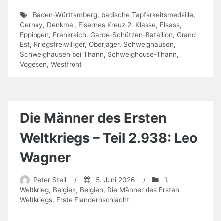
Baden-Württemberg
,
badische Tapferkeitsmedaille
,
Cernay
,
Denkmal
,
Eisernes Kreuz 2. Klasse
,
Elsass
,
Eppingen
,
Frankreich
,
Garde-Schützen-Bataillon
,
Grand
Est
,
Kriegsfreiwilliger
,
Oberjäger
,
Schweighausen
,
Schweighausen bei Thann
,
Schweighouse-Thann
,
Vogesen
,
Westfront
Die Männer des Ersten
Weltkriegs – Teil 2.938: Leo
Wagner
Peter Steil
/
5. Juni 2026
/
1.
Weltkrieg
,
Belgien
,
Belgien
,
Die Männer des Ersten
Weltkriegs
,
Erste Flandernschlacht