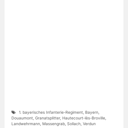
1. bayerisches Infanterie-Regiment
,
Bayern
,
Douaumont
,
Granatsplitter
,
Hautecourt-lès-Broville
,
Landwehrmann
,
Massengrab
,
Sollach
,
Verdun