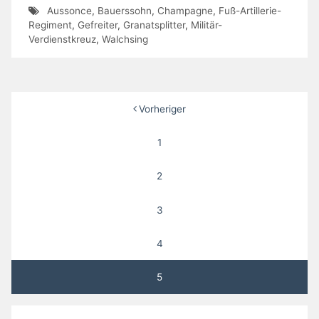
Aussonce
,
Bauerssohn
,
Champagne
,
Fuß-Artillerie-
Regiment
,
Gefreiter
,
Granatsplitter
,
Militär-
Verdienstkreuz
,
Walchsing
Seitennummerierung
Vorheriger
der
1
Beiträge
2
3
4
5