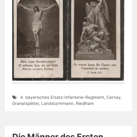
4. bayerisches Ersatz-Infanterie-Regiment
,
Cernay
,
Granatsplitter
,
Landsturmmann
,
Riedlham
Die Männer des Ersten