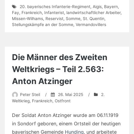
20. bayerisches Infanterie-Regiment
,
Aigis
,
Bayern
,
Fay
,
Frankreich
,
Infanterist
,
landwirtschaftlicher Arbeiter
,
Missen-Wilhams
,
Reservist
,
Somme
,
St. Quentin
,
Stellungskämpfe an der Somme
,
Vermandovillers
Die Männer des Zweiten
Weltkriegs – Teil 2.563:
Anton Atzinger
Peter Steil
/
26. Mai 2025
/
2.
Weltkrieg
,
Frankreich
,
Ostfront
Der Soldat Anton Atzinger wurde am 06.11.1919
in Sondorf geboren, einem Ortsteil der heutigen
bayerischen Gemeinde
Hunding
, und arbeitete