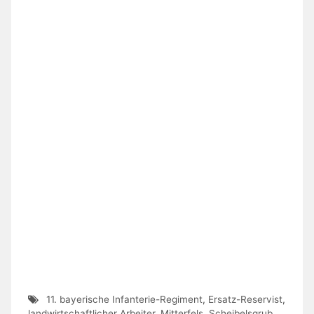
11. bayerische Infanterie-Regiment
,
Ersatz-Reservist
,
landwirtschaftlicher Arbeiter
,
Mitterfels
,
Scheibelsgrub
,