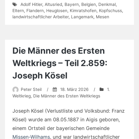
Adolf Hitler
,
Altusried
,
Bayern
,
Belgien
,
Denkmal
,
Eltern
,
Flandern
,
Heuglosen
,
Kimratshofen
,
Kopfschuss
,
landwirtschaftlicher Arbeiter
,
Langemark
,
Mesen
Die Männer des Ersten
Weltkriegs – Teil 2.859:
Joseph Kösel
Peter Steil
/
18. März 2026
/
1.
Weltkrieg
,
Die Männer des Ersten Weltkriegs
Joseph Kösel (Verlustliste und Volksbund: Franz
Kösel) wurde am 08.05.1887 in Aigis geboren,
einem Ortsteil der bayerischen Gemeinde
Missen-Wilhams
, und war landwirtschaftlicher