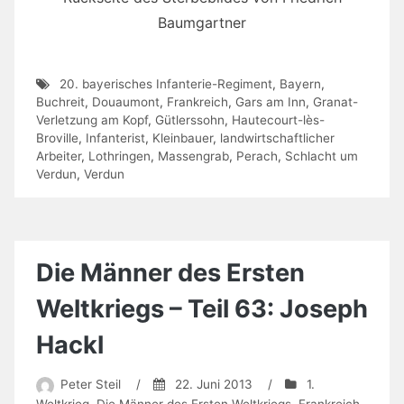
Baumgartner
20. bayerisches Infanterie-Regiment
,
Bayern
,
Buchreit
,
Douaumont
,
Frankreich
,
Gars am Inn
,
Granat-
Verletzung am Kopf
,
Gütlerssohn
,
Hautecourt-lès-
Broville
,
Infanterist
,
Kleinbauer
,
landwirtschaftlicher
Arbeiter
,
Lothringen
,
Massengrab
,
Perach
,
Schlacht um
Verdun
,
Verdun
Die Männer des Ersten
Weltkriegs – Teil 63: Joseph
Hackl
Peter Steil
/
22. Juni 2013
/
1.
Weltkrieg
,
Die Männer des Ersten Weltkriegs
,
Frankreich
,