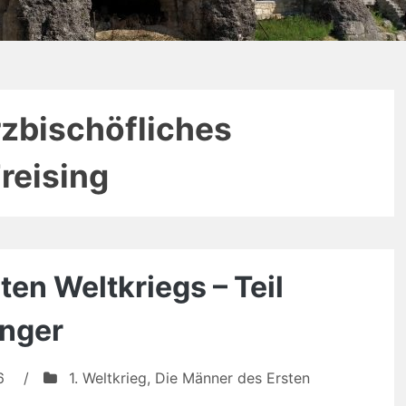
rzbischöfliches
reising
en Weltkriegs – Teil
inger
6
/
1. Weltkrieg
,
Die Männer des Ersten