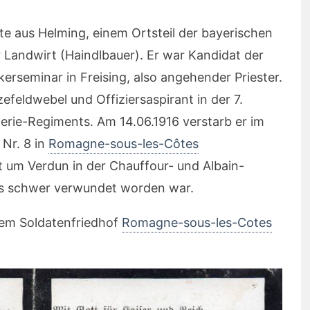
e aus Helming, einem Ortsteil der bayerischen
r Landwirt (Haindlbauer). Er war Kandidat der
kerseminar in Freising, also angehender Priester.
zefeldwebel und Offiziersaspirant in der 7.
erie-Regiments. Am 14.06.1916 verstarb er im
 Nr. 8 in
Romagne-sous-les-Côtes
 um Verdun in der Chauffour- und Albain-
s schwer verwundet worden war.
dem Soldatenfriedhof
Romagne-sous-les-Cotes