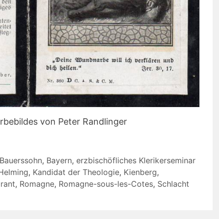
rbebildes von Peter Randlinger
Bauerssohn
,
Bayern
,
erzbischöfliches Klerikerseminar
Helming
,
Kandidat der Theologie
,
Kienberg
,
irant
,
Romagne
,
Romagne-sous-les-Cotes
,
Schlacht