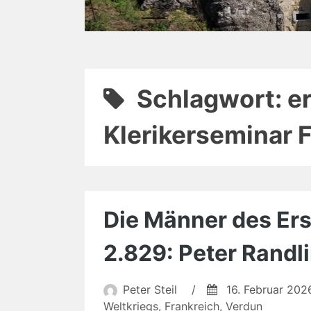
Schlagwort:
e
Klerikerseminar F
Die Männer des Erst
2.829: Peter Randl
Peter Steil
/
16. Februar 202
Weltkriegs
,
Frankreich
,
Verdun