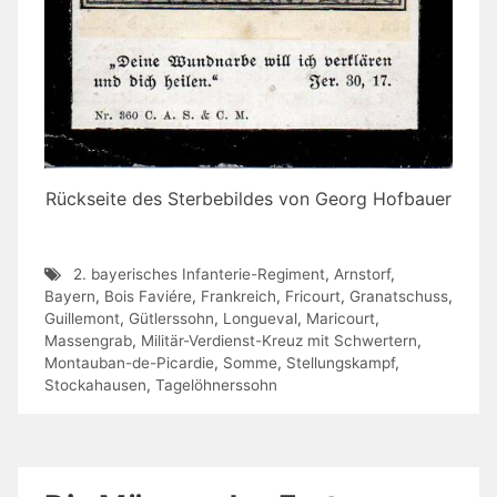
Rückseite des Sterbebildes von Georg Hofbauer
2. bayerisches Infanterie-Regiment
,
Arnstorf
,
Bayern
,
Bois Faviére
,
Frankreich
,
Fricourt
,
Granatschuss
,
Guillemont
,
Gütlerssohn
,
Longueval
,
Maricourt
,
Massengrab
,
Militär-Verdienst-Kreuz mit Schwertern
,
Montauban-de-Picardie
,
Somme
,
Stellungskampf
,
Stockahausen
,
Tagelöhnerssohn